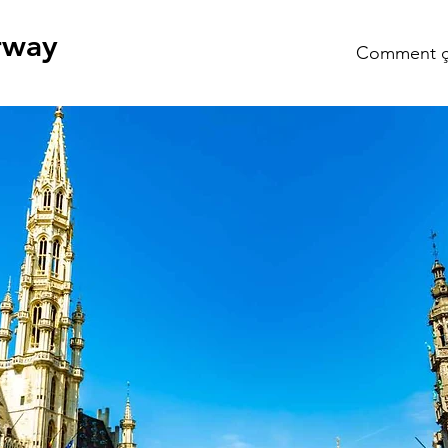
rway
Comment ç