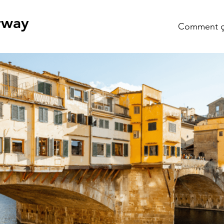
rway
Comment ç