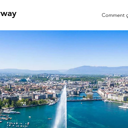
rway
Comment ç