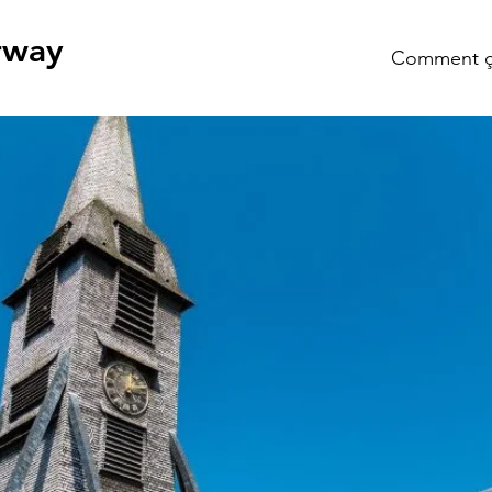
rway
Comment ç